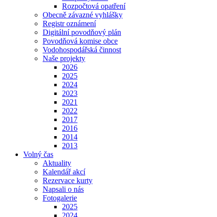
Rozpočtová opatření
Obecně závazné vyhlášky
Registr oznámení
Digitální povodňový plán
Povodňová komise obce
Vodohospodářská činnost
Naše projekty
2026
2025
2024
2023
2021
2022
2017
2016
2014
2013
Volný čas
Aktuality
Kalendář akcí
Rezervace kurty
Napsali o nás
Fotogalerie
2025
2024