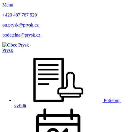
Menu
+420 487 767 520
ou.prysk@prysk.cz
podatelna@prysk.cz
Prysk
Potřebuji
vyřídit