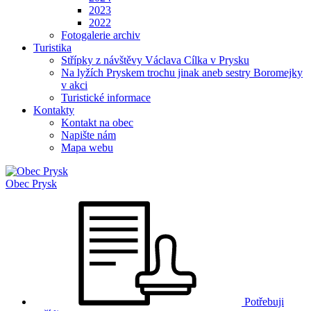
2023
2022
Fotogalerie archiv
Turistika
Střípky z návštěvy Václava Cílka v Prysku
Na lyžích Pryskem trochu jinak aneb sestry Boromejky
v akci
Turistické informace
Kontakty
Kontakt na obec
Napište nám
Mapa webu
Obec
Prysk
Potřebuji