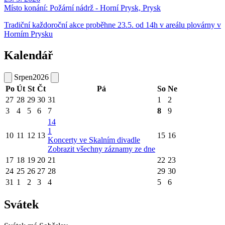
Místo konání:
Požární nádrž - Horní Prysk, Prysk
Tradiční každoroční akce proběhne 23.5. od 14h v areálu plovárny v
Horním Prysku
Kalendář
Srpen
2026
Po
Út
St
Čt
Pá
So
Ne
27
28
29
30
31
1
2
3
4
5
6
7
8
9
14
1
10
11
12
13
15
16
Koncerty ve Skalním divadle
Zobrazit všechny záznamy ze dne
17
18
19
20
21
22
23
24
25
26
27
28
29
30
31
1
2
3
4
5
6
Svátek