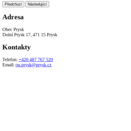
Předchozí
Následující
Adresa
Obec Prysk
Dolní Prysk 17, 471 15 Prysk
Kontakty
Telefon:
+420 487 767 520
Email:
ou.prysk@prysk.cz