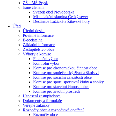
ZŠ a MŠ Prysk
Jsme členem
Svazek obcí Novoborska
Místní akční skupina Český sever
Destinace Lužické a Žitavské hory
Úřad
Úřední deska
Povinné informace
E-podatelna
Základní informace
Zastupitelstvo obce
Výbory a komise
Finanční výbor
Kontrolní výbor
Komise pro ekonomickou činnost obce
Komise pro společenský život a školství
Komise pro sociální záležitosti obce
Komise pro sport, sportovní kluby a spolky
Komise pro stavební činnosti obce
Komise pro životní prostředí
Usnesení zastupitelstva
Dokumenty a formuláře
Veřejné zakázky
Rozpočty obce a rozpočtová opatření
Rozpočty obce