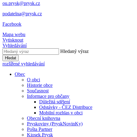
ou.prysk@prysk.cz
podatelna@prysk.cz
Facebook
Mapa webu
Vytisknout
Vyhledávání
Hledaný výraz
Hledat
rozšířené vyhledávání
Obec
O obci
Historie obce
Současnost
Informace pro občany
Důležitá sdělení
Odstávky - ČEZ Distribuce
Mobilní rozhlas v obci
Obecní knihovna
Pryskoviny (PryskNovinKy)
Pošta Partner
Kiosek Prysk