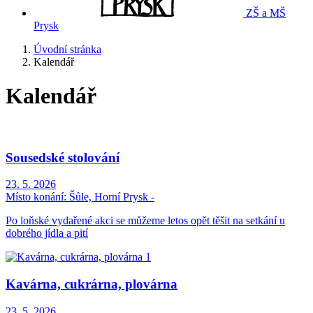
ZŠ a MŠ
Prysk
Úvodní stránka
Kalendář
Kalendář
Sousedské stolování
23. 5. 2026
Místo konání:
Šůle, Horní Prysk -
Po loňské vydařené akci se můžeme letos opět těšit na setkání u
dobrého jídla a pití
Kavárna, cukrárna, plovárna
23. 5. 2026