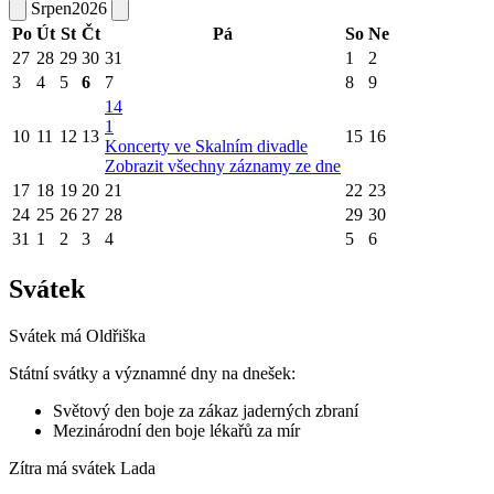
Srpen
2026
Po
Út
St
Čt
Pá
So
Ne
27
28
29
30
31
1
2
3
4
5
6
7
8
9
14
1
10
11
12
13
15
16
Koncerty ve Skalním divadle
Zobrazit všechny záznamy ze dne
17
18
19
20
21
22
23
24
25
26
27
28
29
30
31
1
2
3
4
5
6
Svátek
Svátek má
Oldřiška
Státní svátky a významné dny na dnešek:
Světový den boje za zákaz jaderných zbraní
Mezinárodní den boje lékařů za mír
Zítra má svátek
Lada