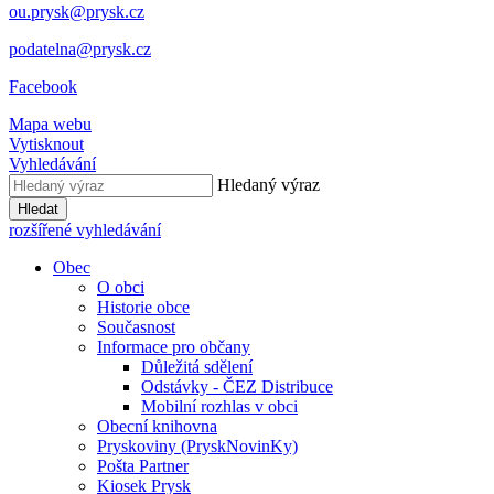
ou.prysk@prysk.cz
podatelna@prysk.cz
Facebook
Mapa webu
Vytisknout
Vyhledávání
Hledaný výraz
Hledat
rozšířené vyhledávání
Obec
O obci
Historie obce
Současnost
Informace pro občany
Důležitá sdělení
Odstávky - ČEZ Distribuce
Mobilní rozhlas v obci
Obecní knihovna
Pryskoviny (PryskNovinKy)
Pošta Partner
Kiosek Prysk