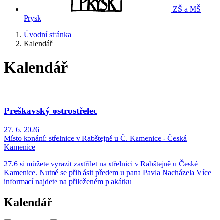
ZŠ a MŠ
Prysk
Úvodní stránka
Kalendář
Kalendář
Preškavský ostrostřelec
27. 6. 2026
Místo konání:
střelnice v Rabštejně u Č. Kamenice - Česká
Kamenice
27.6 si můžete vyrazit zastřílet na střelnici v Rabštejně u České
Kamenice. Nutné se přihlásit předem u pana Pavla Nacházela Více
informací najdete na přiloženém plakátku
Kalendář