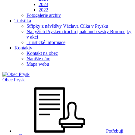
2023
2022
Fotogalerie archiv
Turistika
Střípky z návštěvy Václava Cílka v Prysku
Na lyžích Pryskem trochu jinak aneb sestry Boromejky
v akci
Turistické informace
Kontakty
Kontakt na obec
Napište nám
Mapa webu
Obec
Prysk
Potřebuji