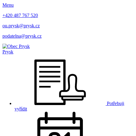
Menu
+420 487 767 520
ou.prysk@prysk.cz
podatelna@prysk.cz
Prysk
Potřebuji
vyřídit