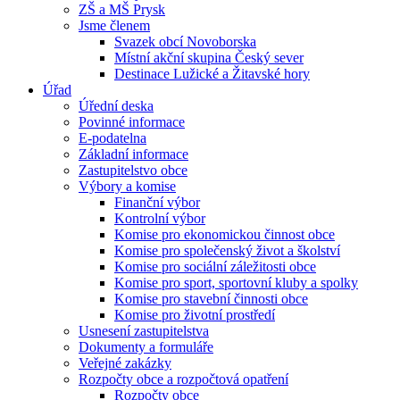
ZŠ a MŠ Prysk
Jsme členem
Svazek obcí Novoborska
Místní akční skupina Český sever
Destinace Lužické a Žitavské hory
Úřad
Úřední deska
Povinné informace
E-podatelna
Základní informace
Zastupitelstvo obce
Výbory a komise
Finanční výbor
Kontrolní výbor
Komise pro ekonomickou činnost obce
Komise pro společenský život a školství
Komise pro sociální záležitosti obce
Komise pro sport, sportovní kluby a spolky
Komise pro stavební činnosti obce
Komise pro životní prostředí
Usnesení zastupitelstva
Dokumenty a formuláře
Veřejné zakázky
Rozpočty obce a rozpočtová opatření
Rozpočty obce