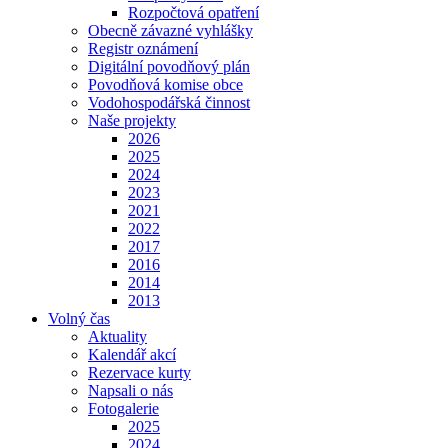
Rozpočtová opatření
Obecně závazné vyhlášky
Registr oznámení
Digitální povodňový plán
Povodňová komise obce
Vodohospodářská činnost
Naše projekty
2026
2025
2024
2023
2021
2022
2017
2016
2014
2013
Volný čas
Aktuality
Kalendář akcí
Rezervace kurty
Napsali o nás
Fotogalerie
2025
2024