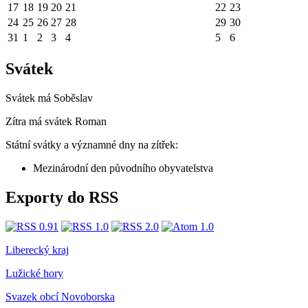
17
18
19
20
21
22
23
24
25
26
27
28
29
30
31
1
2
3
4
5
6
Svátek
Svátek má
Soběslav
Zítra má svátek
Roman
Státní svátky a významné dny na zítřek:
Mezinárodní den původního obyvatelstva
Exporty do RSS
Liberecký kraj
Lužické hory
Svazek obcí Novoborska