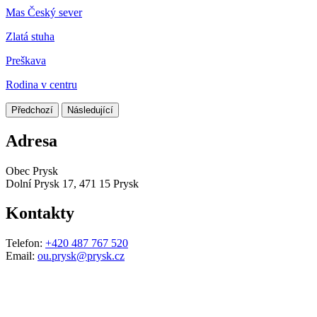
Mas Český sever
Zlatá stuha
Preškava
Rodina v centru
Předchozí
Následující
Adresa
Obec Prysk
Dolní Prysk 17, 471 15 Prysk
Kontakty
Telefon:
+420 487 767 520
Email:
ou.prysk@prysk.cz