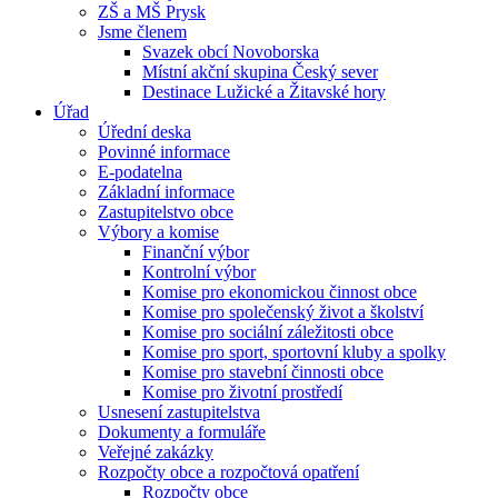
ZŠ a MŠ Prysk
Jsme členem
Svazek obcí Novoborska
Místní akční skupina Český sever
Destinace Lužické a Žitavské hory
Úřad
Úřední deska
Povinné informace
E-podatelna
Základní informace
Zastupitelstvo obce
Výbory a komise
Finanční výbor
Kontrolní výbor
Komise pro ekonomickou činnost obce
Komise pro společenský život a školství
Komise pro sociální záležitosti obce
Komise pro sport, sportovní kluby a spolky
Komise pro stavební činnosti obce
Komise pro životní prostředí
Usnesení zastupitelstva
Dokumenty a formuláře
Veřejné zakázky
Rozpočty obce a rozpočtová opatření
Rozpočty obce