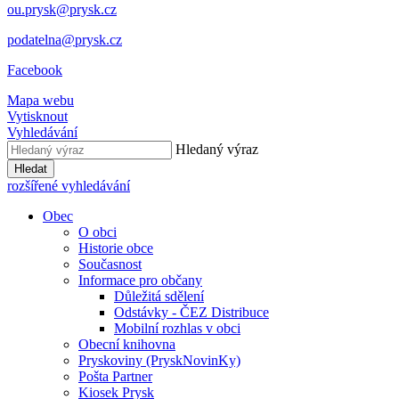
ou.prysk@prysk.cz
podatelna@prysk.cz
Facebook
Mapa webu
Vytisknout
Vyhledávání
Hledaný výraz
Hledat
rozšířené vyhledávání
Obec
O obci
Historie obce
Současnost
Informace pro občany
Důležitá sdělení
Odstávky - ČEZ Distribuce
Mobilní rozhlas v obci
Obecní knihovna
Pryskoviny (PryskNovinKy)
Pošta Partner
Kiosek Prysk