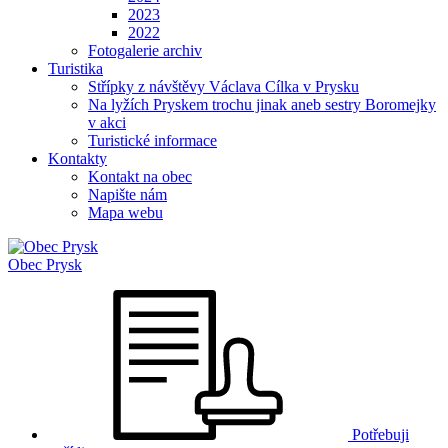
2023
2022
Fotogalerie archiv
Turistika
Střípky z návštěvy Václava Cílka v Prysku
Na lyžích Pryskem trochu jinak aneb sestry Boromejky
v akci
Turistické informace
Kontakty
Kontakt na obec
Napište nám
Mapa webu
Obec
Prysk
Potřebuji