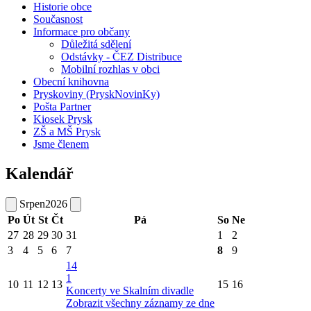
Historie obce
Současnost
Informace pro občany
Důležitá sdělení
Odstávky - ČEZ Distribuce
Mobilní rozhlas v obci
Obecní knihovna
Pryskoviny (PryskNovinKy)
Pošta Partner
Kiosek Prysk
ZŠ a MŠ Prysk
Jsme členem
Kalendář
Srpen
2026
Po
Út
St
Čt
Pá
So
Ne
27
28
29
30
31
1
2
3
4
5
6
7
8
9
14
1
10
11
12
13
15
16
Koncerty ve Skalním divadle
Zobrazit všechny záznamy ze dne