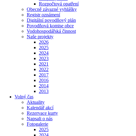
Rozpočtová opatření
Obecně závazné vyhlášky
Registr oznámení
Digitální povodňový plán
Povodňová komise obce
Vodohospodářská činnost
Naše projekty
2026
2025
2024
2023
2021
2022
2017
2016
2014
2013
Volný čas
Aktuality
Kalendář akcí
Rezervace kurty
Napsali o nás
Fotogalerie
2025
2024