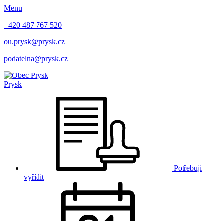
Menu
+420 487 767 520
ou.prysk@prysk.cz
podatelna@prysk.cz
Prysk
Potřebuji
vyřídit