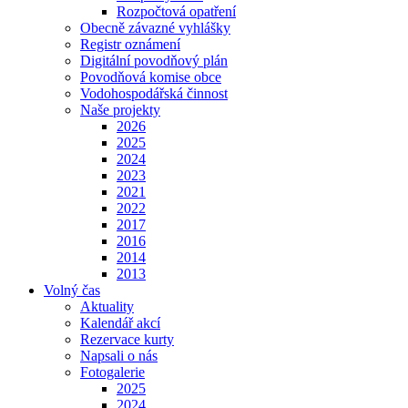
Rozpočtová opatření
Obecně závazné vyhlášky
Registr oznámení
Digitální povodňový plán
Povodňová komise obce
Vodohospodářská činnost
Naše projekty
2026
2025
2024
2023
2021
2022
2017
2016
2014
2013
Volný čas
Aktuality
Kalendář akcí
Rezervace kurty
Napsali o nás
Fotogalerie
2025
2024