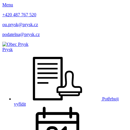
Menu
+420 487 767 520
ou.prysk@prysk.cz
podatelna@prysk.cz
Prysk
Potřebuji
vyřídit