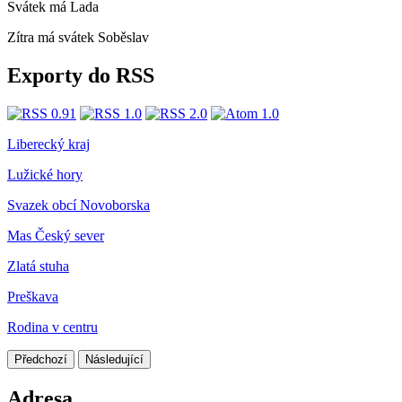
Svátek má
Lada
Zítra má svátek
Soběslav
Exporty do RSS
Liberecký kraj
Lužické hory
Svazek obcí Novoborska
Mas Český sever
Zlatá stuha
Preškava
Rodina v centru
Předchozí
Následující
Adresa