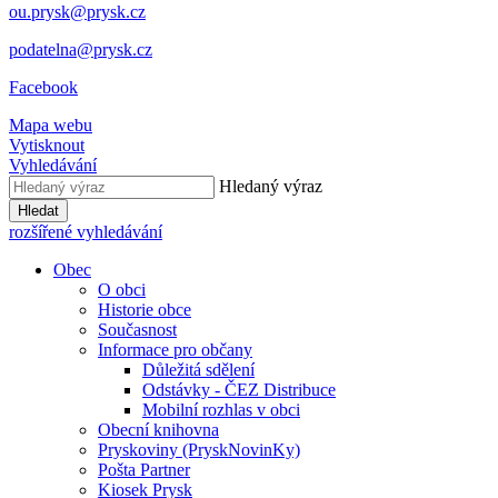
ou.prysk@prysk.cz
podatelna@prysk.cz
Facebook
Mapa webu
Vytisknout
Vyhledávání
Hledaný výraz
Hledat
rozšířené vyhledávání
Obec
O obci
Historie obce
Současnost
Informace pro občany
Důležitá sdělení
Odstávky - ČEZ Distribuce
Mobilní rozhlas v obci
Obecní knihovna
Pryskoviny (PryskNovinKy)
Pošta Partner
Kiosek Prysk