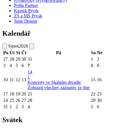
Pryskoviny (PryskNovinKy)
Pošta Partner
Kiosek Prysk
ZŠ a MŠ Prysk
Jsme členem
Kalendář
Srpen
2026
Po
Út
St
Čt
Pá
So
Ne
27
28
29
30
31
1
2
3
4
5
6
7
8
9
14
1
10
11
12
13
15
16
Koncerty ve Skalním divadle
Zobrazit všechny záznamy ze dne
17
18
19
20
21
22
23
24
25
26
27
28
29
30
31
1
2
3
4
5
6
Svátek