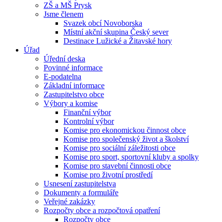
ZŠ a MŠ Prysk
Jsme členem
Svazek obcí Novoborska
Místní akční skupina Český sever
Destinace Lužické a Žitavské hory
Úřad
Úřední deska
Povinné informace
E-podatelna
Základní informace
Zastupitelstvo obce
Výbory a komise
Finanční výbor
Kontrolní výbor
Komise pro ekonomickou činnost obce
Komise pro společenský život a školství
Komise pro sociální záležitosti obce
Komise pro sport, sportovní kluby a spolky
Komise pro stavební činnosti obce
Komise pro životní prostředí
Usnesení zastupitelstva
Dokumenty a formuláře
Veřejné zakázky
Rozpočty obce a rozpočtová opatření
Rozpočty obce