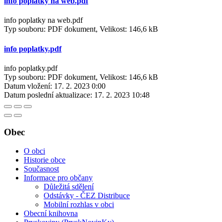
info poplatky na web.pdf
info poplatky na web.pdf
Typ souboru: PDF dokument, Velikost: 146,6 kB
info poplatky.pdf
info poplatky.pdf
Typ souboru: PDF dokument, Velikost: 146,6 kB
Datum vložení:
17. 2. 2023 0:00
Datum poslední aktualizace:
17. 2. 2023 10:48
Obec
O obci
Historie obce
Současnost
Informace pro občany
Důležitá sdělení
Odstávky - ČEZ Distribuce
Mobilní rozhlas v obci
Obecní knihovna