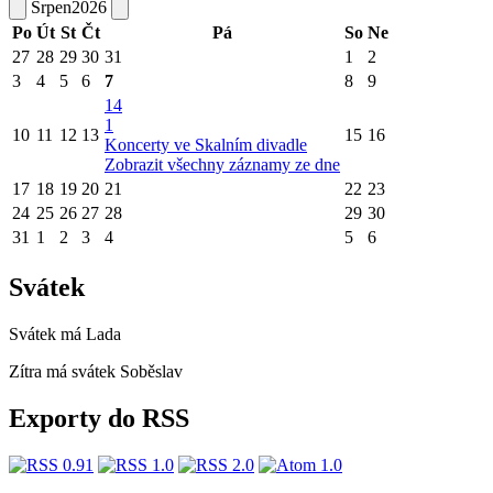
Srpen
2026
Po
Út
St
Čt
Pá
So
Ne
27
28
29
30
31
1
2
3
4
5
6
7
8
9
14
1
10
11
12
13
15
16
Koncerty ve Skalním divadle
Zobrazit všechny záznamy ze dne
17
18
19
20
21
22
23
24
25
26
27
28
29
30
31
1
2
3
4
5
6
Svátek
Svátek má
Lada
Zítra má svátek
Soběslav
Exporty do RSS