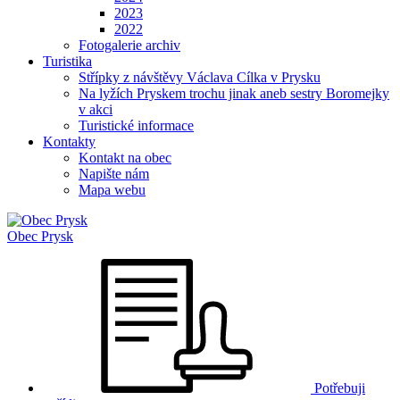
2023
2022
Fotogalerie archiv
Turistika
Střípky z návštěvy Václava Cílka v Prysku
Na lyžích Pryskem trochu jinak aneb sestry Boromejky
v akci
Turistické informace
Kontakty
Kontakt na obec
Napište nám
Mapa webu
Obec
Prysk
Potřebuji