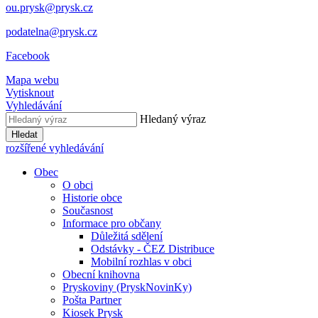
ou.prysk@prysk.cz
podatelna@prysk.cz
Facebook
Mapa webu
Vytisknout
Vyhledávání
Hledaný výraz
Hledat
rozšířené vyhledávání
Obec
O obci
Historie obce
Současnost
Informace pro občany
Důležitá sdělení
Odstávky - ČEZ Distribuce
Mobilní rozhlas v obci
Obecní knihovna
Pryskoviny (PryskNovinKy)
Pošta Partner
Kiosek Prysk