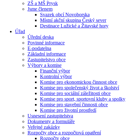
ZŠ a MŠ Prysk
Jsme členem
Svazek obcí Novoborska
Místní akční skupina Český sever
Destinace Lužické a Žitavské hory
Úřad
Úřední deska
Povinné informace
E-podatelna
Základní informace
Zastupitelstvo obce
Výbory a komise
Finanční výbor
Kontrolní výbor
Komise pro ekonomickou činnost obce
Komise pro společenský život a školství
Komise pro sociální záležitosti obce
Komise pro sport, sportovní kluby a spolky
Komise pro stavební činnosti obce
Komise pro životní prostředí
Usnesení zastupitelstva
Dokumenty a formuláře
Veřejné zakázky
Rozpočty obce a rozpočtová opatření
Rozpočty obce