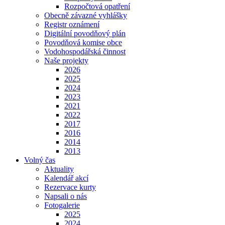
Rozpočtová opatření
Obecně závazné vyhlášky
Registr oznámení
Digitální povodňový plán
Povodňová komise obce
Vodohospodářská činnost
Naše projekty
2026
2025
2024
2023
2021
2022
2017
2016
2014
2013
Volný čas
Aktuality
Kalendář akcí
Rezervace kurty
Napsali o nás
Fotogalerie
2025
2024