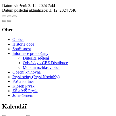
Datum vložení:
3. 12. 2024 7:44
Datum poslední aktualizace:
3. 12. 2024 7:46
Obec
O obci
Historie obce
Současnost
Informace pro občany
Důležitá sdělení
Odstávky - ČEZ Distribuce
Mobilní rozhlas v obci
Obecní knihovna
Pryskoviny (PryskNovinKy)
Pošta Partner
Kiosek Prysk
ZŠ a MŠ Prysk
Jsme členem
Kalendář