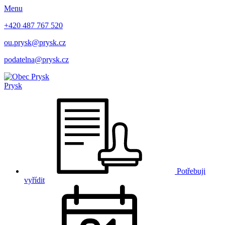
Menu
+420 487 767 520
ou.prysk@prysk.cz
podatelna@prysk.cz
Prysk
Potřebuji
vyřídit