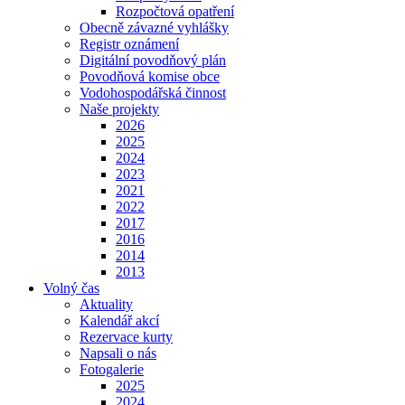
Rozpočtová opatření
Obecně závazné vyhlášky
Registr oznámení
Digitální povodňový plán
Povodňová komise obce
Vodohospodářská činnost
Naše projekty
2026
2025
2024
2023
2021
2022
2017
2016
2014
2013
Volný čas
Aktuality
Kalendář akcí
Rezervace kurty
Napsali o nás
Fotogalerie
2025
2024