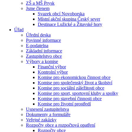
ZŠ a MŠ Prysk
Jsme členem
Svazek obcí Novoborska
Místní akční skupina Český sever
Destinace Lužické a Žitavské hory
Úřad
Úřední deska
Povinné informace
E-podatelna
Základní informace
Zastupitelstvo obce
Výbory a komise
Finanční výbor
Kontrolní výbor
Komise pro ekonomickou činnost obce
Komise pro společenský život a školství
Komise pro sociální záležitosti obce
Komise pro sport, sportovní kluby a spolky
Komise pro stavební činnosti obce
Komise pro životní prostředí
Usnesení zastupitelstva
Dokumenty a formuláře
Veřejné zakázky
Rozpočty obce a rozpočtová opatření
Rozpočty obce