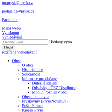
ou.prysk@prysk.cz
podatelna@prysk.cz
Facebook
Mapa webu
Vytisknout
Vyhledávání
Hledaný výraz
Hledat
rozšířené vyhledávání
Obec
O obci
Historie obce
Současnost
Informace pro občany
Důležitá sdělení
Odstávky - ČEZ Distribuce
Mobilní rozhlas v obci
Obecní knihovna
Pryskoviny (PryskNovinKy)
Pošta Partner
Kiosek Prysk