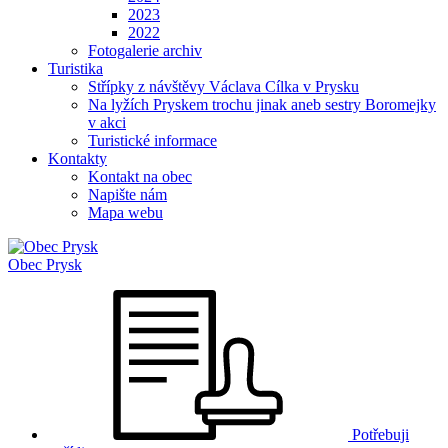
2023
2022
Fotogalerie archiv
Turistika
Střípky z návštěvy Václava Cílka v Prysku
Na lyžích Pryskem trochu jinak aneb sestry Boromejky
v akci
Turistické informace
Kontakty
Kontakt na obec
Napište nám
Mapa webu
Obec
Prysk
Potřebuji