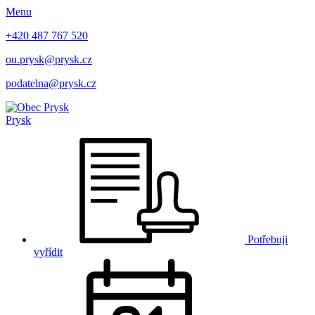
Menu
+420 487 767 520
ou.prysk@prysk.cz
podatelna@prysk.cz
Prysk
Potřebuji
vyřídit