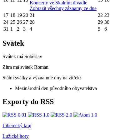
Koncerty ve Skalním divadle
Zobrazit všechny záznamy ze dne
17
18
19
20
21
22
23
24
25
26
27
28
29
30
31
1
2
3
4
5
6
Svátek
Svátek má
Soběslav
Zítra má svátek
Roman
Státní svátky a významné dny na zítřek:
Mezinárodní den původního obyvatelstva
Exporty do RSS
Liberecký kraj
Lužické hory